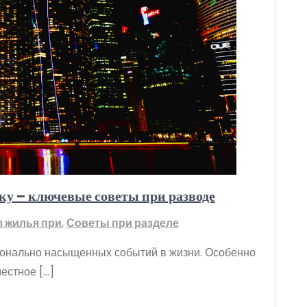
ку – ключевые советы при разводе
л жилья при
,
Советы при разделе
ионально насыщенных событий в жизни. Особенно
естное […]