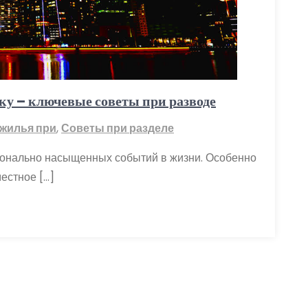
ку – ключевые советы при разводе
 жилья при
,
Советы при разделе
ионально насыщенных событий в жизни. Особенно
естное […]