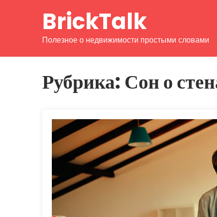
Перейти
BrickTalk
к
содержимому
Полезное о недвижимости простыми словами
Рубрика:
Сон о стен