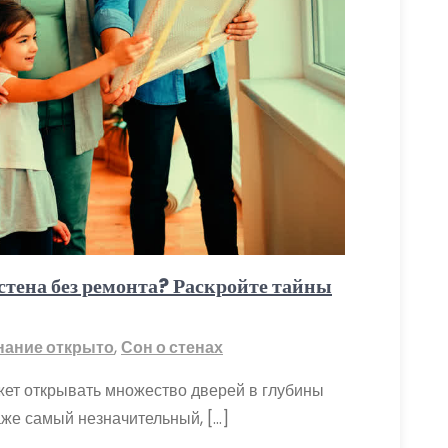
 стена без ремонта? Раскройте тайны
нание открыто
,
Сон о стенах
жет открывать множество дверей в глубины
аже самый незначительный, […]