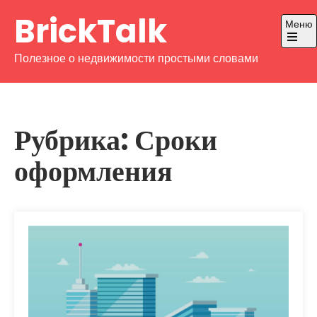
Перейти
BrickTalk
Меню
к
содержимому
Откры
Полезное о недвижимости простыми словами
главно
меню
Рубрика:
Сроки
оформления