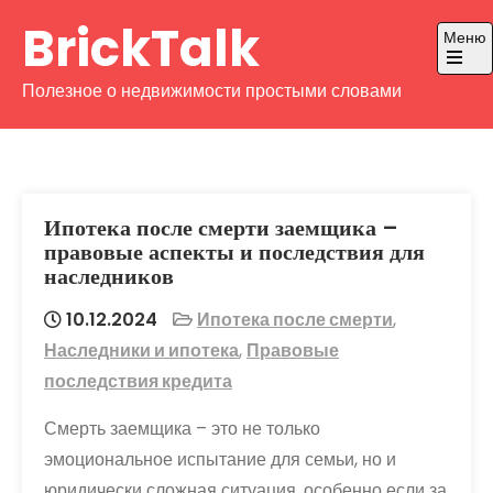
Перейти
BrickTalk
Меню
к
содержимому
Откры
Полезное о недвижимости простыми словами
главно
меню
Ипотека после смерти заемщика –
правовые аспекты и последствия для
наследников
10.12.2024
Ипотека после смерти
,
Наследники и ипотека
,
Правовые
последствия кредита
Смерть заемщика – это не только
эмоциональное испытание для семьи, но и
юридически сложная ситуация, особенно если за