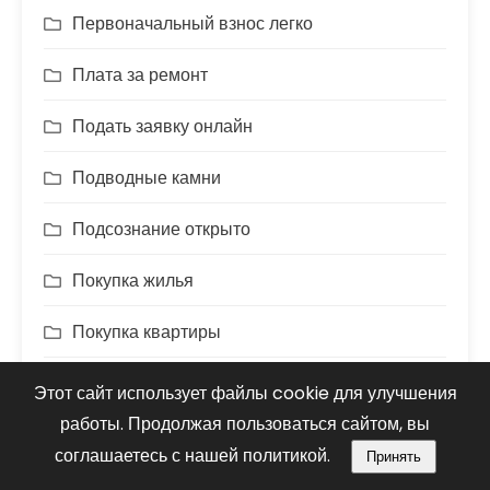
Первоначальный взнос легко
Плата за ремонт
Подать заявку онлайн
Подводные камни
Подсознание открыто
Покупка жилья
Покупка квартиры
Покупка квартиры СПБ
Этот сайт использует файлы cookie для улучшения
работы. Продолжая пользоваться сайтом, вы
Полезные советы
соглашаетесь с нашей политикой.
Принять
Полис ипотеки