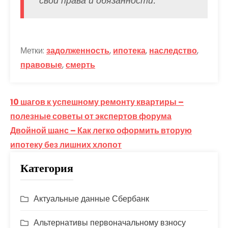
свои права и обязанности.
Метки:
задолженность
,
ипотека
,
наследство
,
правовые
,
смерть
Навигация
10 шагов к успешному ремонту квартиры –
по
полезные советы от экспертов форума
Двойной шанс – Как легко оформить вторую
записям
ипотеку без лишних хлопот
Категория
Актуальные данные Сбербанк
Альтернативы первоначальному взносу