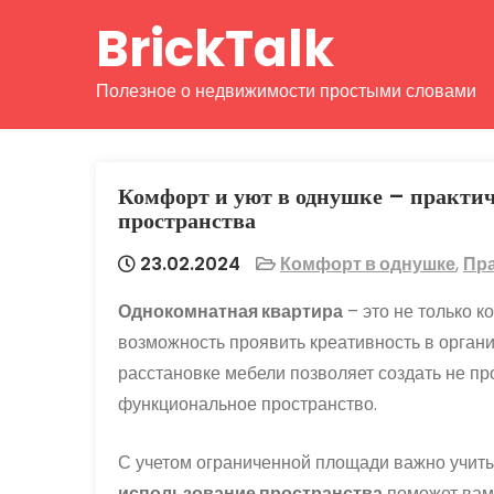
Перейти
BrickTalk
к
содержимому
Полезное о недвижимости простыми словами
Комфорт и уют в однушке – практич
пространства
23.02.2024
Комфорт в однушке
,
Пр
Однокомнатная квартира
– это не только к
возможность проявить креативность в орган
расстановке мебели позволяет создать не п
функциональное пространство.
С учетом ограниченной площади важно учит
использование пространства
поможет вам 