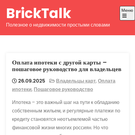
Перейти
BrickTalk
Меню
к
содержимому
Откры
Полезное о недвижимости простыми словами
главно
меню
Оплата ипотеки с другой карты –
пошаговое руководство для владельцев
26.09.2025
Владельцы карт
,
Оплата
ипотеки
,
Пошаговое руководство
Ипотека – это важный шаг на пути к обладанию
собственным жильем, и регулярные платежи по
кредиту становятся неотъемлемой частью
финансовой жизни многих россиян. Но что